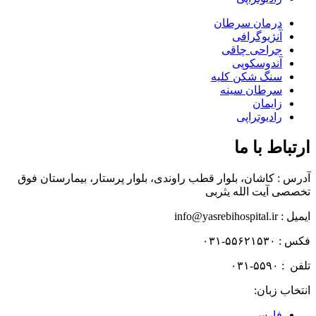
درمان سرطان
آنژیوگرافی
جراحی چاقی
آندوسکوپی
سنگ شکن کلیه
سرطان سینه
زایمان
رادیوتراپی
ارتباط با ما
آدرس : کاشان، بلوار قطب راوندی، بلوار پرستار، بیمارستان فوق
تخصصی آیت الله یثربی
ایمیل : info@yasrebihospital.ir
فکس : ۵۵۶۲۱۵۳۰-۰۳۱
تلفن : ۵۵۹۰-۰۳۱
انتخاب زبان:
فارسی