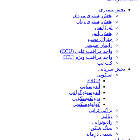
بخش بستری
بخش بستری مردان
بخش بستری زنان
اورژانس
بخش یاس
جنرال محب
زایمان طبیعی
واحد مراقبت قلبی (CCU)
واحد مراقبت ویژه (ICU)
کت لب
بخش سرپایی
اسکوپی
ERCP
آندوسکپی
اندوسونوگرافی
برونکوسکوپی
کولونوسکوپی
براکی تراپی
دیالیز
رادیوتراپی
سنگ شکن
شیمی درمانی
جراحی