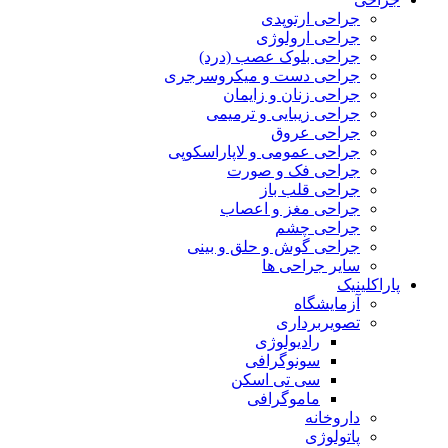
جراحی ارتوپدی
جراحی ارولوژی
جراحی بلوک عصب (درد)
جراحی دست و میکروسرجری
جراحی زنان و زایمان
جراحی زیبایی و ترمیمی
جراحی عروق
جراحی عمومی و لاپاراسکوپی
جراحی فک و صورت
جراحی قلب باز
جراحی مغز و اعصاب
جراحی چشم
جراحی گوش و حلق و بینی
سایر جراحی ها
پاراکلینیک
آزمایشگاه
تصویربرداری
رادیولوژی
سونوگرافی
سی تی اسکن
ماموگرافی
داروخانه
پاتولوژی