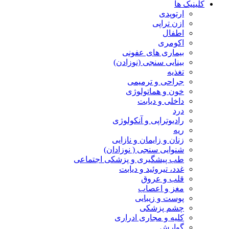
کلینیک ها
ارتوپدی
ازن تراپی
اطفال
اکومری
بیماری های عفونی
بینایی سنجی (نوزادن)
تغذیه
جراحی و ترمیمی
خون و هماتولوژی
داخلی و دیابت
درد
رادیوتراپی و آنکولوژی
ریه
زنان و زایمان و نازایی
شنوایی سنجی ( نوزادان)
طب پیشگیری و پزشکی اجتماعی
غدد، تیروئید و دیابت
قلب و عروق
مغز و اعصاب
پوست و زیبایی
چشم پزشکی
کلیه و مجاری ادراری
گوارش