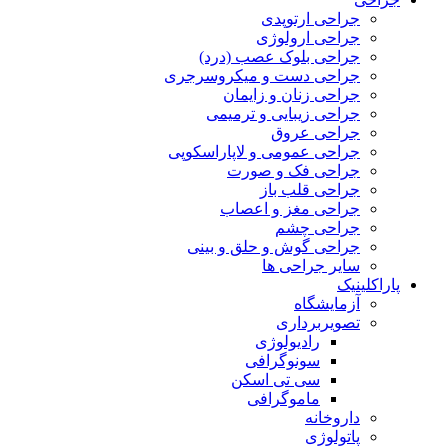
جراحی ارتوپدی
جراحی ارولوژی
جراحی بلوک عصب (درد)
جراحی دست و میکروسرجری
جراحی زنان و زایمان
جراحی زیبایی و ترمیمی
جراحی عروق
جراحی عمومی و لاپاراسکوپی
جراحی فک و صورت
جراحی قلب باز
جراحی مغز و اعصاب
جراحی چشم
جراحی گوش و حلق و بینی
سایر جراحی ها
پاراکلینیک
آزمایشگاه
تصویربرداری
رادیولوژی
سونوگرافی
سی تی اسکن
ماموگرافی
داروخانه
پاتولوژی