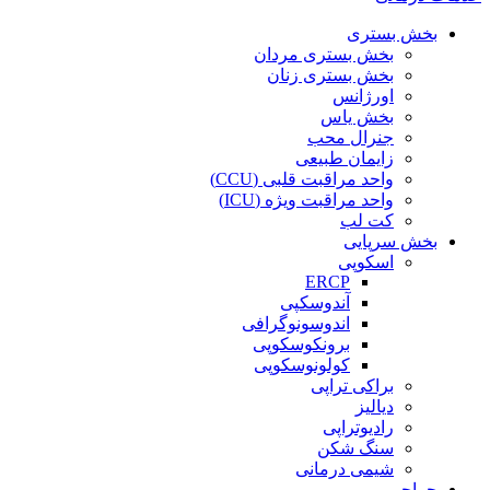
بخش بستری
بخش بستری مردان
بخش بستری زنان
اورژانس
بخش یاس
جنرال محب
زایمان طبیعی
واحد مراقبت قلبی (CCU)
واحد مراقبت ویژه (ICU)
کت لب
بخش سرپایی
اسکوپی
ERCP
آندوسکپی
اندوسونوگرافی
برونکوسکوپی
کولونوسکوپی
براکی تراپی
دیالیز
رادیوتراپی
سنگ شکن
شیمی درمانی
جراحی